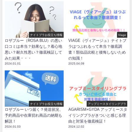
ナイトブラお役立ち情報
Viage
ロザブルー（ROSA BLU）の悪い
VIAGE（ヴィアージュ）ナイトブ
口コミは本当？効果なし？着心地
ラはつぶれるって本当？徹底調
悪い？耐久性悪い？徹底検証して
査！類似品比較と後悔しないため
みた結果・・・
の知識！
2024.01.01
2025.04.09
ナイトブラお役立ち情報
アップミースタイリングブラ
ロザブルー いつ届く？発送状況、
AGARISM×GYDA アップミースタ
予約商品や在庫切れ商品の納期も
イリングブラがきついと感じる理
解説！
由と対策を徹底検証！
2024.01.03
2024.12.02