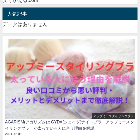
安くかえる.com
人気記事
データはありません
アップミースタイリングブラ
AGARISM(アガリズム)とGYDA(ジェイダ)ナイトブラ「アップミースタ
イリングブラ」が太っている人に合う理由を解説
2024.12.01