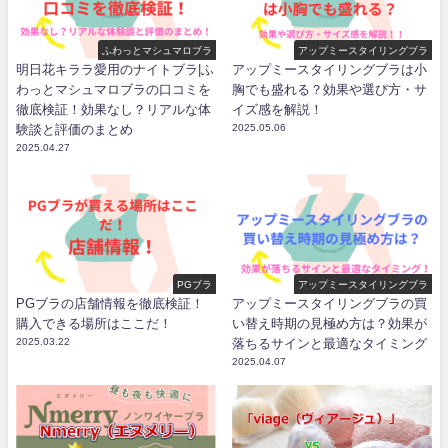
ふわっとマシュマロブラ
アップミースタイリングブラ
明日花キララ愛用のナイトブラ|ふ
アップミースタイリングブラは小
わっとマシュマロブラの口コミを
胸でも盛れる？効果や選び方・サ
徹底検証！効果なし？リアルな体
イズ感を解説！
験談と評価のまとめ
2025.05.06
2025.04.27
PGブラ
アップミースタイリングブラ
PGブラの店舗情報を徹底検証！
アップミースタイリングブラの買
購入できる場所はここだ！
い替え時期の見極め方は？効果が
2025.03.22
落ちるサインと最適なタイミング
2025.04.07