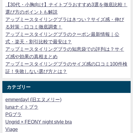
【30代・小胸向け】ナイトブラおすすめ3選を徹底比較！
選び方のポイントも解説
アップミースタイリングブラはきつい？サイズ感・伸び
る対策・口コミ徹底調査！
アップミースタイリングブラのクーポン最新情報｜公
式・楽天・割引比較で最安は？
アップミースタイリングブラの知恵袋での評判は？サイ
ズ感や効果の真相まとめ
アップミースタイリングブラのサイズ感の口コミ100件検
証！失敗しない選び方とは？
カテゴリー
emmerday! (旧エヌメリー)
lunaナイトブラ
PGブラ
Ungrid × FEONY night style bra
Viage