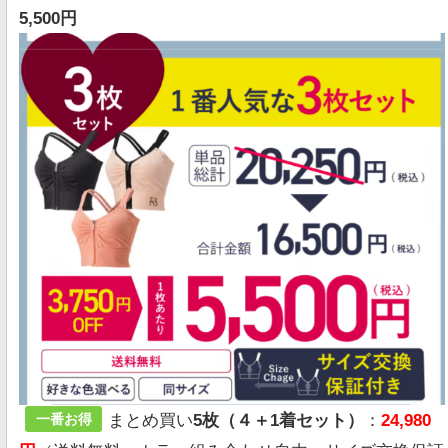
5,500
円
まとめ買い
5枚（４＋1着セット）
：
24,980
一番お得