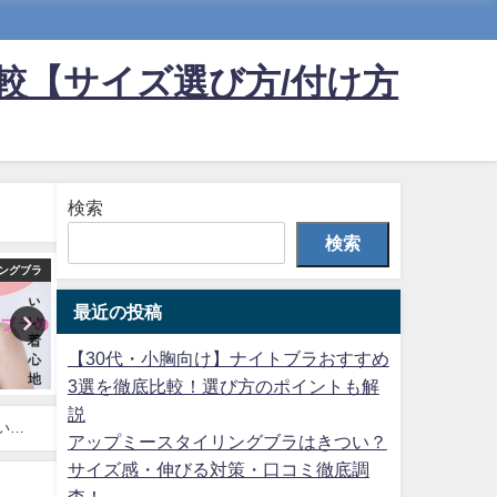
較【サイズ選び方/付け方
検索
検索
ングブラ
アップミースタイリングブラ
最近の投稿
【30代・小胸向け】ナイトブラおすすめ
3選を徹底比較！選び方のポイントも解
説
い評
アップミースタイリングブラはきつい？
サイズ感・伸びる対策・口コミ徹底調
査！