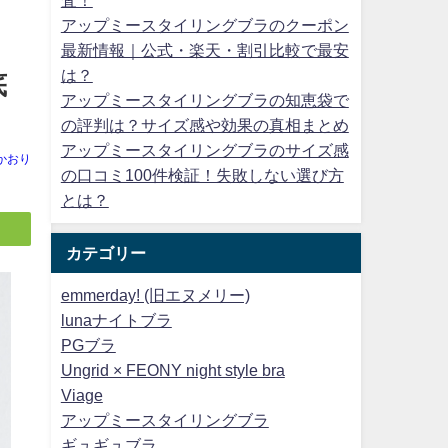
アップミースタイリングブラのクーポン
」
最新情報｜公式・楽天・割引比較で最安
は？
底
アップミースタイリングブラの知恵袋で
の評判は？サイズ感や効果の真相まとめ
アップミースタイリングブラのサイズ感
かおり
の口コミ100件検証！失敗しない選び方
とは？
カテゴリー
emmerday! (旧エヌメリー)
lunaナイトブラ
PGブラ
Ungrid × FEONY night style bra
Viage
アップミースタイリングブラ
ギュギュブラ