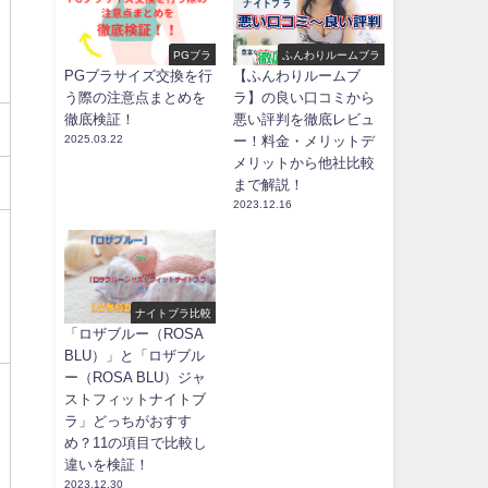
PGブラ
ふんわりルームブラ
PGブラサイズ交換を行
【ふんわりルームブ
う際の注意点まとめを
ラ】の良い口コミから
徹底検証！
悪い評判を徹底レビュ
2025.03.22
ー！料金・メリットデ
メリットから他社比較
まで解説！
2023.12.16
ナイトブラ比較
「ロザブルー（ROSA
BLU）」と「ロザブル
ー（ROSA BLU）ジャ
ストフィットナイトブ
ラ」どっちがおすす
め？11の項目で比較し
違いを検証！
2023.12.30