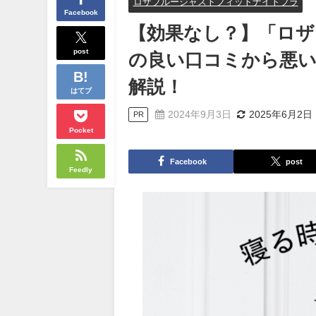
ロザブルージャストフィットナイトブラ
Facebook
【効果なし？】「ロ
post
の良い口コミから悪
解説！
はてブ
2024年9月3日
2025年6月2日
PR
Pocket
Facebook
post
Feedly