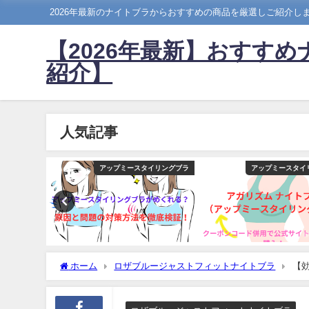
2026年最新のナイトブラからおすすめの商品を厳選しご紹介し
【2026年最新】おすす
紹介】
人気記事
(旧エヌメリー)
アップミースタイリングブラ
アップミースタイ
ホーム
ロザブルージャストフィットナイトブラ
【
判・メリットとデメリットまで徹底解説！