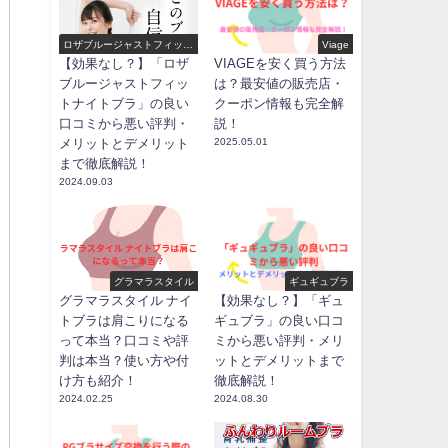
ロザブルージャストフィット
Viage
ナイトブラ
【効果なし？】「ロザ
VIAGEを安く買う方法
ブルージャストフィッ
は？最安値の販売店・
トナイトブラ」の良い
クーポン情報も完全解
口コミから悪い評判・
説！
メリットとデメリット
2025.05.01
まで徹底解説！
2024.09.03
グラマラスタイル
ギュギュブラ
グラマラスタイル ナイ
【効果なし？】「ギュ
トブラは肩こりになる
ギュブラ」の良い口コ
って本当？口コミや評
ミから悪い評判・メリ
判は本当？使い方や付
ットとデメリットまで
け方も紹介！
徹底解説！
2024.02.25
2024.08.30