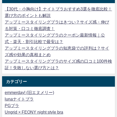
【30代・小胸向け】ナイトブラおすすめ3選を徹底比較！
選び方のポイントも解説
アップミースタイリングブラはきつい？サイズ感・伸び
る対策・口コミ徹底調査！
アップミースタイリングブラのクーポン最新情報｜公
式・楽天・割引比較で最安は？
アップミースタイリングブラの知恵袋での評判は？サイ
ズ感や効果の真相まとめ
アップミースタイリングブラのサイズ感の口コミ100件検
証！失敗しない選び方とは？
カテゴリー
emmerday! (旧エヌメリー)
lunaナイトブラ
PGブラ
Ungrid × FEONY night style bra