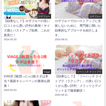
ロザブルー
ロザブルー
【効果なし？】ロザブルーの良い
ロザブルーでのバストアップに失
口コミから悪い評判の裏側！サイ
敗しないために、専門家に聞いた
ズ感とバストアップ効果、これが
効果的なアプローチを紹介しま
真実だ！
す。
2024.05.25
2024.09.01
Viage
ツーハッチ ナイトブラ
VIAGE 2枚買ったら1枚タダは本
【効果なし？】「ツーハッチ ナイ
当？最新キャンペーンの裏側を調
トブラ（ラクシア）」の良い口コ
査！
ミから悪い評判・メリットとデメ
2025.05.03
リットまで徹底解説！
2024.08.31