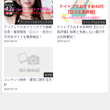
アップミースタイリングブラ
ナイトブラおすすめ
アップミースタイリングブラ偽物
ナイトブラおすすめ40代【口コミ
注意！被害報告・口コミ・見分け
高評価】効果と失敗しない選び方
方完全ガイドを徹底検証！
を比較解説！
2024.09.01
2025.04.27
未分類
コンテンツ制作・運営に関する方
針
2025.02.15