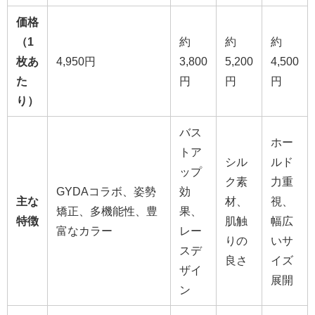
価格
（1
約
約
約
枚あ
4,950円
3,800
5,200
4,500
た
円
円
円
り）
バス
ホー
トア
シル
ルド
ップ
ク素
力重
GYDAコラボ、姿勢
効
主な
材、
視、
矯正、多機能性、豊
果、
特徴
肌触
幅広
富なカラー
レー
りの
いサ
スデ
良さ
イズ
ザイ
展開
ン