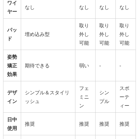
ワイ
なし
なし
なし
なし
ヤー
取り
取り
取り
パッ
埋め込み型
外し
外し
外し
ド
可能
可能
可能
姿勢
矯正
期待できる
弱い
-
-
効果
フェ
スポ
デザ
シンプル＆スタイリ
シン
ミニ
ーテ
イン
ッシュ
プル
ン
ィー
日中
推奨
推奨
推奨
推奨
使用