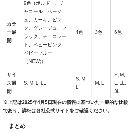
9色（ボルドー、チ
ャコール、ベージ
ュ、カーキ、ピン
カラ
ク、グレージュ、ブ
ー展
4色
3色
6色
ラック、チョコレー
開
ト、ベビーピンク、
ベビーブルー
（NEW)）
サイ
S, M,
S, M,
ズ展
S, M, L, LL
M, L
L, LL,
L
開
3L
※上記は2025年4月5日現在の情報に基づいた一般的な比較
であり、詳細は各社公式サイトをご確認ください。
まとめ